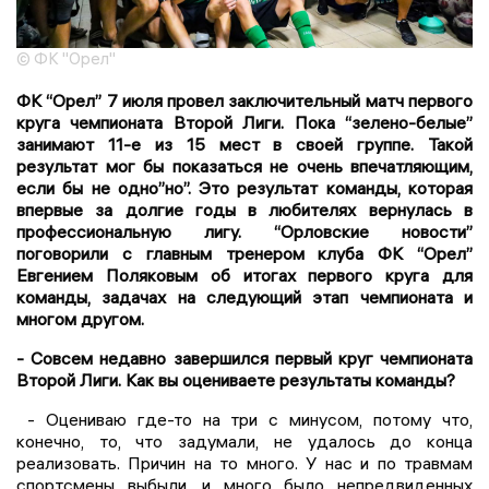
© ФК "Орел"
ФК “Орел” 7 июля провел заключительный матч первого
круга чемпионата Второй Лиги. Пока “зелено-белые”
занимают 11-е из 15 мест в своей группе. Такой
результат мог бы показаться не очень впечатляющим,
если бы не одно”но”. Это результат команды, которая
впервые за долгие годы в любителях вернулась в
профессиональную лигу. “Орловские новости”
поговорили с главным тренером клуба ФК “Орел”
Евгением Поляковым об итогах первого круга для
команды, задачах на следующий этап чемпионата и
многом другом.
- Совсем недавно завершился первый круг чемпионата
Второй Лиги. Как вы оцениваете результаты команды?
- Оцениваю где-то на три с минусом, потому что,
конечно, то, что задумали, не удалось до конца
реализовать. Причин на то много. У нас и по травмам
спортсмены выбыли, и много было непредвиденных