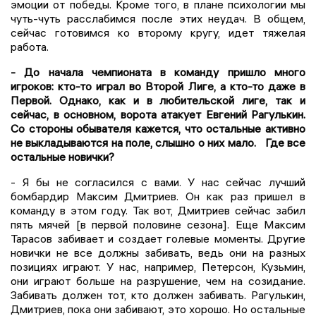
эмоции от победы. Кроме того, в плане психологии мы
чуть-чуть расслабимся после этих неудач. В общем,
сейчас готовимся ко второму кругу, идет тяжелая
работа.
- До начала чемпионата в команду пришло много
игроков: кто-то играл во Второй Лиге, а кто-то даже в
Первой. Однако, как и в любительской лиге, так и
сейчас, в основном, ворота атакует Евгений Рагулькин.
Со стороны обывателя кажется, что остальные активно
не выкладываются на поле, слышно о них мало. Где все
остальные новички?
- Я бы не согласился с вами. У нас сейчас лучший
бомбардир Максим Дмитриев. Он как раз пришел в
команду в этом году. Так вот, Дмитриев сейчас забил
пять мячей [в первой половине сезона]. Еще Максим
Тарасов забивает и создает голевые моменты. Другие
новички не все должны забивать, ведь они на разных
позициях играют. У нас, например, Петерсон, Кузьмин,
они играют больше на разрушение, чем на созидание.
Забивать должен тот, кто должен забивать. Рагулькин,
Дмитриев, пока они забивают, это хорошо. Но остальные