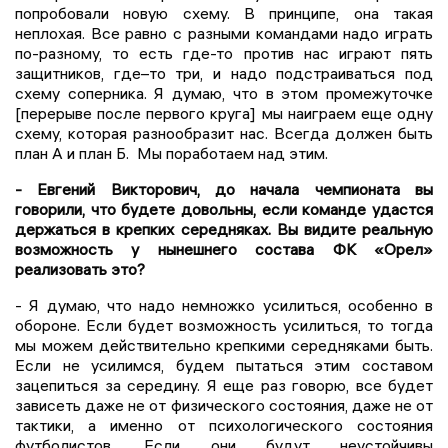
попробовали новую схему. В принципе, она такая
неплохая. Все равно с разными командами надо играть
по-разному, то есть где-то против нас играют пять
защитников, где–то три, и надо подстраиваться под
схему соперника. Я думаю, что в этом промежуточке
[перерыве после первого круга] мы наиграем еще одну
схему, которая разнообразит нас. Всегда должен быть
план А и план Б. Мы поработаем над этим.
- Евгений Викторович, до начала чемпионата вы
говорили, что будете довольны, если команде удастся
держаться в крепких середняках. Вы видите реальную
возможность у нынешнего состава ФК «Орел»
реализовать это?
- Я думаю, что надо немножко усилиться, особенно в
обороне. Если будет возможность усилиться, то тогда
мы можем действительно крепкими середняками быть.
Если не усилимся, будем пытаться этим составом
зацепиться за середину. Я еще раз говорю, все будет
зависеть даже не от физического состояния, даже не от
тактики, а именно от психологического состояния
футболистов. Если они будут неустойчивы