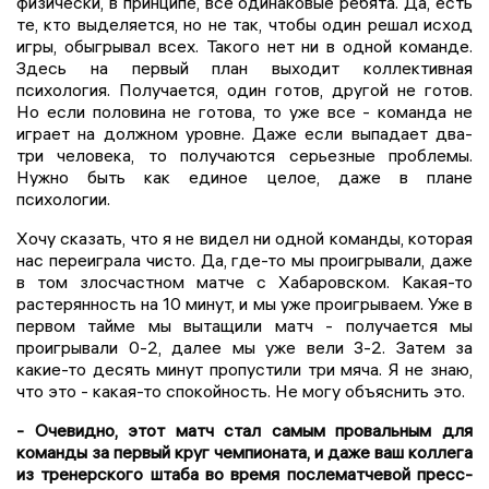
физически, в принципе, все одинаковые ребята. Да, есть
те, кто выделяется, но не так, чтобы один решал исход
игры, обыгрывал всех. Такого нет ни в одной команде.
Здесь на первый план выходит коллективная
психология. Получается, один готов, другой не готов.
Но если половина не готова, то уже все - команда не
играет на должном уровне. Даже если выпадает два-
три человека, то получаются серьезные проблемы.
Нужно быть как единое целое, даже в плане
психологии.
Хочу сказать, что я не видел ни одной команды, которая
нас переиграла чисто. Да, где-то мы проигрывали, даже
в том злосчастном матче с Хабаровском. Какая-то
растерянность на 10 минут, и мы уже проигрываем. Уже в
первом тайме мы вытащили матч - получается мы
проигрывали 0-2, далее мы уже вели 3-2. Затем за
какие-то десять минут пропустили три мяча. Я не знаю,
что это - какая-то спокойность. Не могу объяснить это.
- Очевидно, этот матч стал самым провальным для
команды за первый круг чемпионата, и даже ваш коллега
из тренерского штаба во время послематчевой пресс-