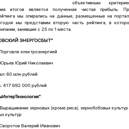
объективным критерие
ия итогов является полученная чистая прибыль. Пр
ейтинга мы опирались на данные, размещенные на порта
 Сегодня мы представим вторую часть рейтинга, в котор
мпании, занявшие с 25 по 1 места.
ЛОВСКИЙ ЭНЕРГОСБЫТ"
 Торговля электроэнергией
 Юрьев Юрий Николаевич
ал: 60 млн рублей
: 417 692 000 рублей
ыИнтерТехнология"
Выращивание зерновых (кроме риса), зернобобовых культур
ых культур
 Своротов Валерий Иванович