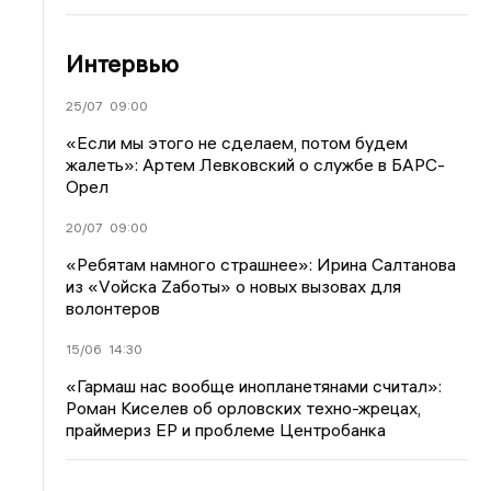
Интервью
25/07
09:00
«Если мы этого не сделаем, потом будем
жалеть»: Артем Левковский о службе в БАРС-
Орел
20/07
09:00
«Ребятам намного страшнее»: Ирина Салтанова
из «Vойска Zаботы» о новых вызовах для
волонтеров
15/06
14:30
«Гармаш нас вообще инопланетянами считал»:
Роман Киселев об орловских техно-жрецах,
праймериз ЕР и проблеме Центробанка