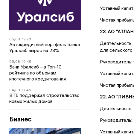
Уставный капита
Чистая прибыль
23. АО "АТЛАН
05/08
19:20
Деятельность: 
Автокредитный портфель Банка
для сельского 
Уралсиб вырос на 23%
Руководитель:
05/08
10:45
Банк Уралсиб – в Топ-10
рейтинга по объемам
Уставный капит
ипотечного кредитования
Чистая прибыль
04/08
17:45
ВТБ поддержал строительство
22. АО "ЛИВ
новых жилых домов
Деятельность:
Бизнес
Руководитель:
Уставный капит