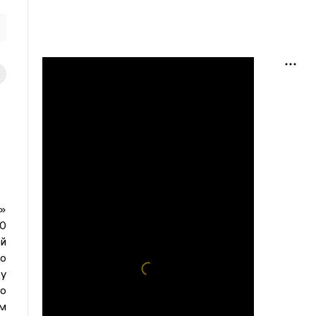
»
0
й
по
ду
о
м