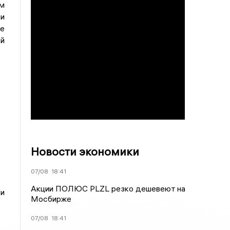
м
и
ле
ой
Новости экономики
07/08
18:41
Акции ПОЛЮС PLZL резко дешевеют на
 и
Мосбирже
07/08
18:41