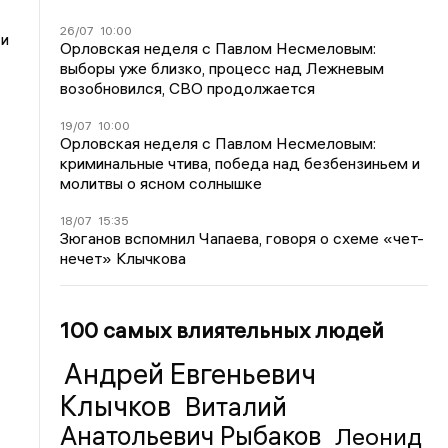
26/07
10:00
 и
Орловская неделя с Павлом Несмеловым:
выборы уже близко, процесс над Лежневым
возобновился, СВО продолжается
19/07
10:00
Орловская неделя с Павлом Несмеловым:
криминальные чтива, победа над безбензиньем и
молитвы о ясном солнышке
18/07
15:35
Зюганов вспомнил Чапаева, говоря о схеме «чет-
нечет» Клычкова
100 самых влиятельных людей
Андрей Евгеньевич
Клычков
Виталий
Анатольевич Рыбаков
Леонид