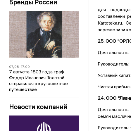
Бренды России
для подведен
составлении р
Kartoteka.ru.
перечислили ко
25. ООО "ОР
Деятельность:
Руководитель:
07/08
17:00
7 августа 1803 года граф
Уставный капит
Федор Иванович Толстой
отправился в кругосветное
Чистая прибыль
путешествие
24. ООО "Ливн
Новости компаний
Деятельность: 
семян масличн
Руководитель: