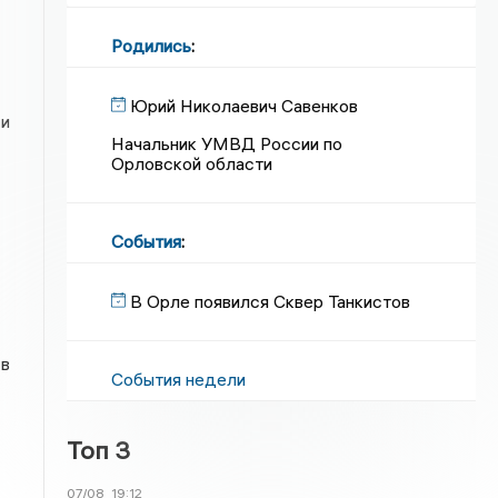
Родились
:
Юрий Николаевич Савенков
 и
Начальник УМВД России по
Орловской области
События
:
В Орле появился Сквер Танкистов
 в
События недели
Топ 3
07/08
19:12