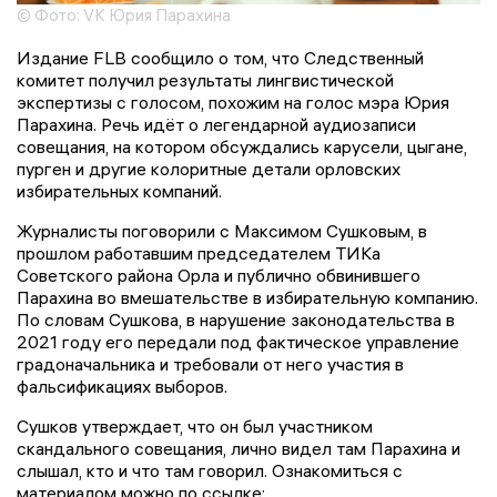
© Фото: VK Юрия Парахина
Издание FLB сообщило о том, что Следственный
комитет получил результаты лингвистической
экспертизы с голосом, похожим на голос мэра Юрия
Парахина. Речь идёт о легендарной аудиозаписи
совещания, на котором обсуждались карусели, цыгане,
пурген и другие колоритные детали орловских
избирательных компаний.
Журналисты поговорили с Максимом Сушковым, в
прошлом работавшим председателем ТИКа
Советского района Орла и публично обвинившего
Парахина во вмешательстве в избирательную компанию.
По словам Сушкова, в нарушение законодательства в
2021 году его передали под фактическое управление
градоначальника и требовали от него участия в
фальсификациях выборов.
Сушков утверждает, что он был участником
скандального совещания, лично видел там Парахина и
слышал, кто и что там говорил. Ознакомиться с
материалом можно по ссылке: