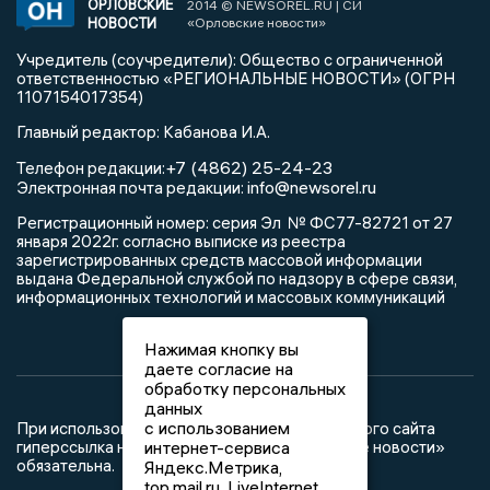
ОРЛОВСКИЕ
2014 © NEWSOREL.RU | СИ
НОВОСТИ
«Орловские новости»
Учредитель (соучредители): Общество с ограниченной
ответственностью «РЕГИОНАЛЬНЫЕ НОВОСТИ» (ОГРН
1107154017354)
Главный редактор: Кабанова И.А.
+7 (4862) 25-24-23
Телефон редакции:
info@newsorel.ru
Электронная почта редакции:
Регистрационный номер: серия Эл № ФС77-82721 от 27
января 2022г. согласно выписке из реестра
зарегистрированных средств массовой информации
выдана Федеральной службой по надзору в сфере связи,
информационных технологий и массовых коммуникаций
Нажимая кнопку вы
даете согласие на
обработку персональных
данных
с использованием
При использовании любого материала с данного сайта
гиперссылка на Сетевое издание «Орловские новости»
интернет-сервиса
обязательна.
Яндекс.Метрика,
top.mail.ru, LiveInternet.