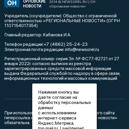
ОРЛОВСКИЕ
2014 © NEWSOREL.RU | СИ
НОВОСТИ
«Орловские новости»
Учредитель (соучредители): Общество с ограниченной
ответственностью «РЕГИОНАЛЬНЫЕ НОВОСТИ» (ОГРН
1107154017354)
Главный редактор: Кабанова И.А.
+7 (4862) 25-24-23
Телефон редакции:
info@newsorel.ru
Электронная почта редакции:
Регистрационный номер: серия Эл № ФС77-82721 от 27
января 2022г. согласно выписке из реестра
зарегистрированных средств массовой информации
выдана Федеральной службой по надзору в сфере связи,
информационных технологий и массовых коммуникаций
Нажимая кнопку вы
даете согласие на
обработку персональных
данных
с использованием
При использовании любого материала с данного сайта
интернет-сервиса
гиперссылка на Сетевое издание «Орловские новости»
обязательна.
Яндекс.Метрика,
top.mail.ru, LiveInternet.