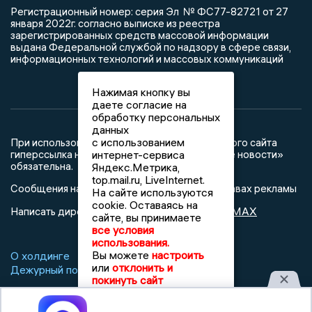
Регистрационный номер: серия Эл № ФС77-82721 от 27
января 2022г. согласно выписке из реестра
зарегистрированных средств массовой информации
выдана Федеральной службой по надзору в сфере связи,
информационных технологий и массовых коммуникаций
Нажимая кнопку вы
даете согласие на
обработку персональных
данных
с использованием
При использовании любого материала с данного сайта
гиперссылка на Сетевое издание «Орловские новости»
интернет-сервиса
обязательна.
Яндекс.Метрика,
top.mail.ru, LiveInternet.
Сообщения на сером фоне размещены на правах рекламы
На сайте используются
cookie. Оставаясь на
@mazov
MAX
Написать директору в телеграм
или
сайте, вы принимаете
все условия
использования.
Вы можете
настроить
О холдинге
Вакансии
Реклама
или
отклонить и
Дежурный по новостям
покинуть сайт