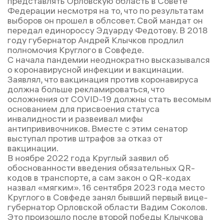
представлять Орловскую область в Совете
Федерации несмотря на то, что по результатам
выборов он прошел в облсовет. Свой мандат он
передал единороссу Эдуарду Федотову. В 2018
году губернатор Андрей Клычков продлил
полномочия Круглого в Совфеде.
С начала пандемии неоднократно высказывался
о коронавирусной инфекции и вакцинации.
Заявлял, что вакцинация против коронавируса
должна больше рекламироваться, что
осложнения от COVID-19 должны стать весомым
основанием для присвоения статуса
инвалидности и развеивал мифы
антипрививочников. Вместе с этим сенатор
выступал против штрафов за отказ от
вакцинации.
В ноябре 2022 года Круглый заявил об
обоснованности введения обязательных QR-
кодов в транспорте, а сам закон о QR-кодах
назвал «мягким». 16 сентября 2023 года место
Круглого в Совфеде занял бывший первый вице-
губернатор Орловской области Вадим Соколов.
Это произошло после второй победы Клычкова