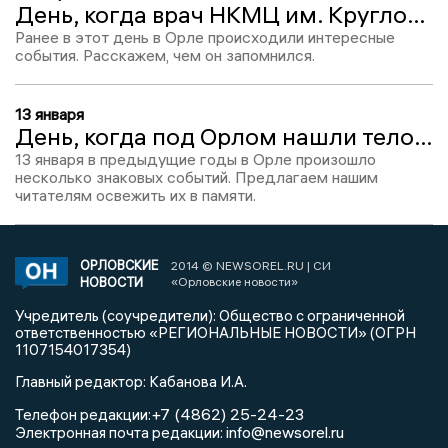
День, когда врач НКМЦ им. Круглой рассказала о доносах и запрете на подработку: 7 марта в истории региона
Ранее в этот день в Орле происходили интересные
события. Расскажем, чем он запомнился.
13 января
День, когда под Орлом нашли тело сотрудника ОБЭП: 13 января в истории региона
13 января в предыдущие годы в Орле произошло
несколько знаковых событий. Предлагаем нашим
читателям освежить их в памяти.
ОРЛОВСКИЕ
2014 © NEWSOREL.RU | СИ
НОВОСТИ
«Орловские новости»
Учредитель (соучредители): Общество с ограниченной
ответственностью «РЕГИОНАЛЬНЫЕ НОВОСТИ» (ОГРН
1107154017354)
Главный редактор: Кабанова И.А.
+7 (4862) 25-24-23
Телефон редакции:
info@newsorel.ru
Электронная почта редакции: