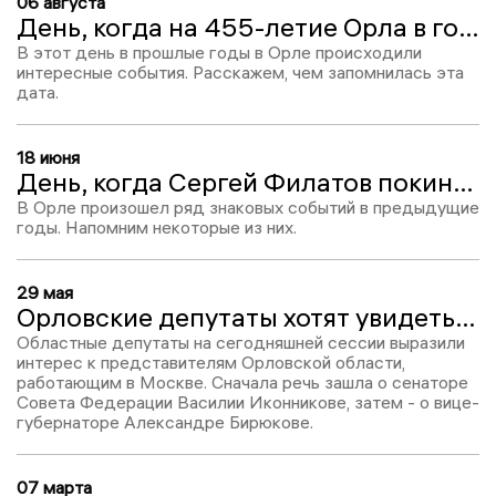
06 августа
День, когда на 455-летие Орла в городе открылся Парк Победы
В этот день в прошлые годы в Орле происходили
интересные события. Расскажем, чем запомнилась эта
дата.
18 июня
День, когда Сергей Филатов покинул областное правительство, а Вадима Ничипорова отправили под домашний арест
В Орле произошел ряд знаковых событий в предыдущие
годы. Напомним некоторые из них.
29 мая
Орловские депутаты хотят увидеть отчеты о работе Иконникова и Бирюкова
Областные депутаты на сегодняшней сессии выразили
интерес к представителям Орловской области,
работающим в Москве. Сначала речь зашла о сенаторе
Совета Федерации Василии Иконникове, затем - о вице-
губернаторе Александре Бирюкове.
07 марта