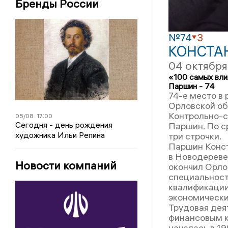
Бренды России
№74
3
КОНСТА
04 октября
«100 самых вли
Паршин - 74
74-е место в
Орловской об
Контрольно-с
05/08
17:00
Сегодня - день рождения
Паршин. По с
художника Ильи Репина
три строчки.
Паршин Конст
в Новодереве
Новости компаний
окончил Орло
специальност
квалификации
экономически
Трудовая дея
финансовым к
началась в 1