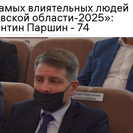
самых влиятельных людей
вской области-2025»:
нтин Паршин - 74
ин ослабил влияние в Орловской области