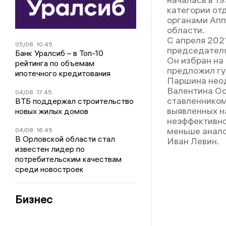
категории от
органами Апп
области.
С апреля 202
05/08
10:45
председателя
Банк Уралсиб – в Топ-10
Он избран на
рейтинга по объемам
предложил гу
ипотечного кредитования
Паршина неод
Валентина Ос
04/08
17:45
ставленником
ВТБ поддержал строительство
выявленных н
новых жилых домов
неэффективно
меньше анало
04/08
16:45
В Орловской области стал
Иван Левин.
известен лидер по
потребительским качествам
среди новостроек
Бизнес