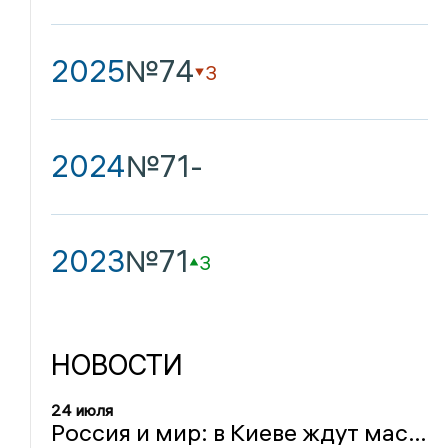
2025
№74
3
2024
№71
-
2023
№71
3
НОВОСТИ
24 июля
Россия и мир: в Киеве ждут массированный ракетный удар, огненное ДТП в Татарстане, раскрытое в США убийство через 14 лет