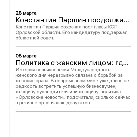
28 марта
Константин Паршин продолжит возглавлять областную КСП
Константин Паршин сохранил пост главы КСП
Орловской области. Его кандидатуру поддержал
областной совет.
08 марта
Политика с женским лицом: где орловчанкам удалось «захватить» местные парламенты
История возникновения Международного
женского дня неразрывно связана с борьбой за
женские права. В современном мире уже давно не
редкость встретить успешную бизнесвумен,
женщину руководителя или женщину-политика.
«Орловские новости» подсчитали, сколько сейчас
в регионе орловчанок-депутатов.