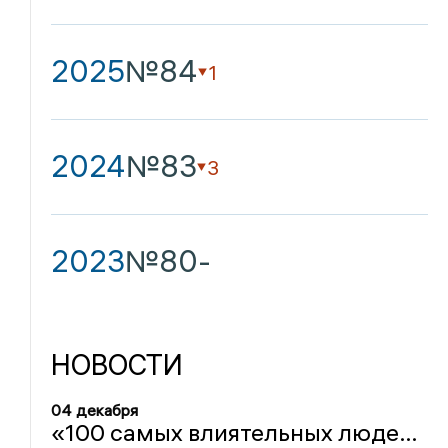
2025
№84
1
2024
№83
3
2023
№80
-
НОВОСТИ
04 декабря
«100 самых влиятельных людей в Орловской области-2025»: Николай Ямбуренко – 84