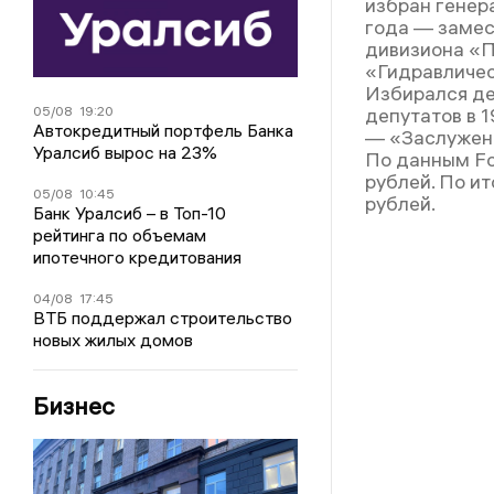
избран гене
года — замес
дивизиона «
«Гидравличес
Избирался де
05/08
19:20
депутатов в 1
Автокредитный портфель Банка
— «Заслужен
Уралсиб вырос на 23%
По данным Fo
рублей. По ит
05/08
10:45
рублей.
Банк Уралсиб – в Топ-10
рейтинга по объемам
ипотечного кредитования
04/08
17:45
ВТБ поддержал строительство
новых жилых домов
Бизнес