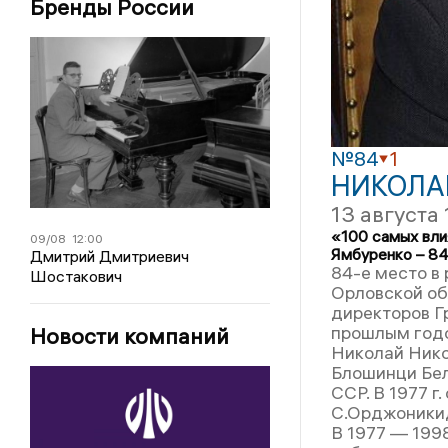
Бренды России
№84
1
НИКОЛА
13 августа
«100 самых вли
09/08
12:00
Ямбуренко – 8
Дмитрий Дмитриевич
84-е место в
Шостакович
Орловской об
директоров Г
прошлым годом
Новости компаний
Николай Никол
Блошинци Бел
ССР. В 1977 г
С.Орджоники
В 1977 — 1998