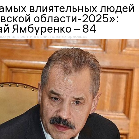
самых влиятельных людей
вской области-2025»:
й Ямбуренко – 84
ко упал в рейтинге влиятельных орловцев