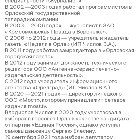
специальности «Журналист».
В 2002 —2003 годах работал программистом в
Орловской государственной
телерадиокомпании.
В 2003 —2006 годах — журналист в ЗАО
«Комсомольская Правда в Воронеже».
С 2006 по 2012 годы — учредитель и издатель
газеты «Неделя в Орле» (ИП Числов В.А.).
В 2011 году работал замредактора в «Орловская
городская газета».
В 2012 году занимал должность технического
редактора ООО «Антенна-сервис печатно-
издательская деятельность».
С 2012 года учредитель информационного
агентства «Орелград» (ИП Числов В.А.).
В 2020 —2021 годах — директор липецкого
ООО «Мост», которому принадлежит сетевое
издание most.tv.
Владислав Числов в 2020 году участвовал в
выборах в горсовет Орла в качестве кандидата
от партии «Единая Россия», однако уступил
самовыдвиженцу Сергею Елесину.
19 сентября 2021 года избран депутатом