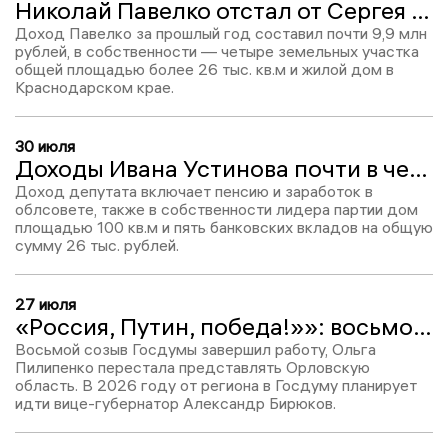
Николай Павелко отстал от Сергея Почтарева на 4,5 млн рублей
Доход Павелко за прошлый год составил почти 9,9 млн
рублей, в собственности — четыре земельных участка
общей площадью более 26 тыс. кв.м и жилой дом в
Краснодарском крае.
30 июля
Доходы Ивана Устинова почти в четыре раза превысили заработок Руслана Перелыгина
Доход депутата включает пенсию и заработок в
облсовете, также в собственности лидера партии дом
площадью 100 кв.м и пять банковских вкладов на общую
сумму 26 тыс. рублей.
27 июля
«Россия, Путин, победа!»»: восьмой созыв Госдумы с Ольгой Пилипенко завершил работу
Восьмой созыв Госдумы завершил работу, Ольга
Пилипенко перестала представлять Орловскую
область. В 2026 году от региона в Госдуму планирует
идти вице-губернатор Александр Бирюков.