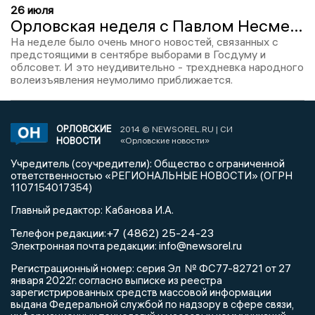
26 июля
Орловская неделя с Павлом Несмеловым: выборы уже близко, процесс над Лежневым возобновился, СВО продолжается
На неделе было очень много новостей, связанных с
предстоящими в сентябре выборами в Госдуму и
облсовет. И это неудивительно - трехдневка народного
волеизъявления неумолимо приближается.
ОРЛОВСКИЕ
2014 © NEWSOREL.RU | СИ
НОВОСТИ
«Орловские новости»
Учредитель (соучредители): Общество с ограниченной
ответственностью «РЕГИОНАЛЬНЫЕ НОВОСТИ» (ОГРН
1107154017354)
Главный редактор: Кабанова И.А.
+7 (4862) 25-24-23
Телефон редакции:
info@newsorel.ru
Электронная почта редакции:
Регистрационный номер: серия Эл № ФС77-82721 от 27
января 2022г. согласно выписке из реестра
зарегистрированных средств массовой информации
выдана Федеральной службой по надзору в сфере связи,