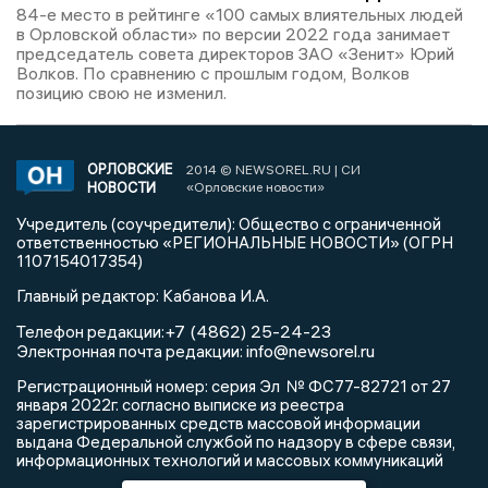
84-е место в рейтинге «100 самых влиятельных людей
в Орловской области» по версии 2022 года занимает
председатель совета директоров ЗАО «Зенит» Юрий
Волков. По сравнению с прошлым годом, Волков
позицию свою не изменил.
ОРЛОВСКИЕ
2014 © NEWSOREL.RU | СИ
НОВОСТИ
«Орловские новости»
Учредитель (соучредители): Общество с ограниченной
ответственностью «РЕГИОНАЛЬНЫЕ НОВОСТИ» (ОГРН
1107154017354)
Главный редактор: Кабанова И.А.
+7 (4862) 25-24-23
Телефон редакции:
info@newsorel.ru
Электронная почта редакции:
Регистрационный номер: серия Эл № ФС77-82721 от 27
января 2022г. согласно выписке из реестра
зарегистрированных средств массовой информации
выдана Федеральной службой по надзору в сфере связи,
информационных технологий и массовых коммуникаций