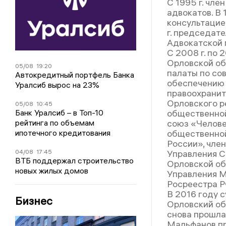
С 1995 г. чл
адвокатов. В
консультацие
г. председат
Адвокатской 
С 2008 г. по 
Орловской об
05/08
19:20
палаты по со
Автокредитный портфель Банка
обеспечению 
Уралсиб вырос на 23%
правоохранит
Орловского р
05/08
10:45
Банк Уралсиб – в Топ-10
общественно
рейтинга по объемам
союз «Челове
ипотечного кредитования
общественной
России», чле
04/08
17:45
Управления С
ВТБ поддержал строительство
Орловской об
новых жилых домов
Управления М
Росреестра Р
В 2016 году 
Бизнес
Орловский об
снова прошла
Мальфанов пр