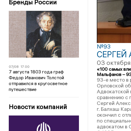
Бренды России
№93
СЕРГЕЙ
03 октября
07/08
17:00
«100 самых вли
7 августа 1803 года граф
Мальфанов – 9
Федор Иванович Толстой
93-е место в
отправился в кругосветное
Орловской об
путешествие
Адвокатской 
сравнению с 
Сергей Алекс
Новости компаний
г. Балхаш Ка
окончил с от
по специальн
адвокатом в 