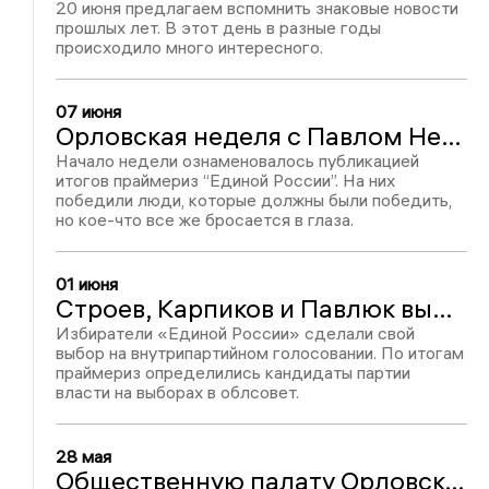
20 июня предлагаем вспомнить знаковые новости
прошлых лет. В этот день в разные годы
происходило много интересного.
07 июня
Орловская неделя с Павлом Несмеловым: итоги праймериз, сближение Орла и Мценска, аварийные дома
Начало недели ознаменовалось публикацией
итогов праймериз “Единой России”. На них
победили люди, которые должны были победить,
но кое-что все же бросается в глаза.
01 июня
Строев, Карпиков и Павлюк выиграли свои округа: итоги праймериз ЕР в облсовет
Избиратели «Единой России» сделали свой
выбор на внутрипартийном голосовании. По итогам
праймериз определились кандидаты партии
власти на выборах в облсовет.
28 мая
Общественную палату Орловской области возглавил профессор ОГУ Дмитрий Аронов