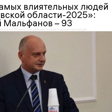
самых влиятельных людей
вской области-2025»:
 Мальфанов – 93
в занял 93 место в рейтинге влиятельных орловцев