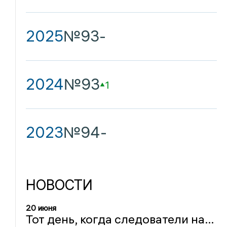
2025
№93
-
2024
№93
1
2023
№94
-
НОВОСТИ
20 июня
Тот день, когда следователи нашли преступную группировку внутри УКХ Орла: 20 июня в истории региона