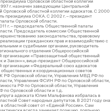
ен президиума Орловской областной коллегии
 1997 г. назначен заведующим Центральной
й Орловской областной коллегии адвокатов. С 2000
ель президиума ООКА. С 2002 г. – президент
палаты Орловской области.
2011 г. – председатель Общественной палаты
ласти. Председатель комиссии Общественной
вершенствованию законодательства, правовому
реализации гражданских прав и взаимодействию с
ельными и судебными органами, руководитель
егионального отделения Общероссийской
й организации «Правозащитный общественный
к и Закон»», вице-президент Общероссийской
 организации «Федеральный союз адвокатов
н общественных и координационных советов
К РФ Орловской области, Управления МВД РФ по
ласти, Управления ФСИН РФ по Орловской области,
инюста РФ по Орловской области, Управления
Ф по Орловской области и т.д.
супруга адвоката Юлия Мальфанова избралась в
ластной Совет народных депутатов. В 2021 году она
 в областной совет от «Единой России». Сам
актически всегда занимает позицию, лояльную