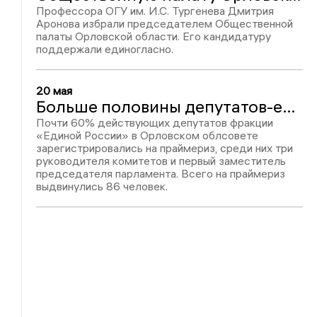
Профессора ОГУ им. И.С. Тургенева Дмитрия
Аронова избрали председателем Общественной
палаты Орловской области. Его кандидатуру
поддержали единогласно.
20 мая
Больше половины депутатов-единороссов решили переизбраться в Орловский облсовет
Почти 60% действующих депутатов фракции
«Единой России» в Орловском облсовете
зарегистрировались на праймериз, среди них три
руководителя комитетов и первый заместитель
председателя парламента. Всего на праймериз
выдвинулись 86 человек.