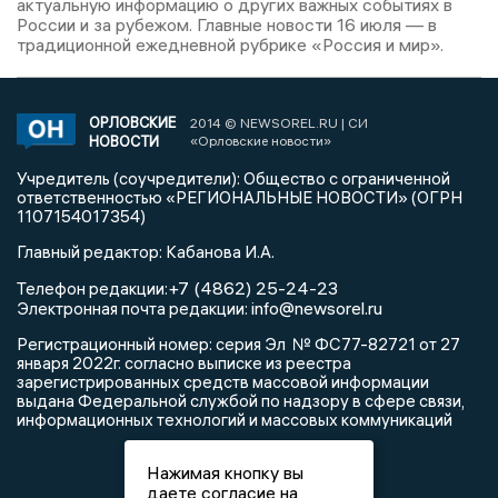
актуальную информацию о других важных событиях в
России и за рубежом. Главные новости 16 июля — в
традиционной ежедневной рубрике «Россия и мир».
ОРЛОВСКИЕ
2014 © NEWSOREL.RU | СИ
НОВОСТИ
«Орловские новости»
Учредитель (соучредители): Общество с ограниченной
ответственностью «РЕГИОНАЛЬНЫЕ НОВОСТИ» (ОГРН
1107154017354)
Главный редактор: Кабанова И.А.
+7 (4862) 25-24-23
Телефон редакции:
info@newsorel.ru
Электронная почта редакции:
Регистрационный номер: серия Эл № ФС77-82721 от 27
января 2022г. согласно выписке из реестра
зарегистрированных средств массовой информации
выдана Федеральной службой по надзору в сфере связи,
информационных технологий и массовых коммуникаций
Нажимая кнопку вы
даете согласие на