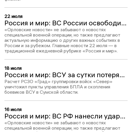
22 июля
Россия и мир: ВС России освободили Артельное и Благодатное, новые атаки ВСУ на Wildberries и Санта-Клаус сел за решетку
«Орловские новости» не забывают о новостях
специальной военной операции, но также предлагают
актуальную информацию о других важных событиях в
России и за рубежом. Главные новости 22 июля — в
традиционной ежедневной рубрике «Россия и мир».
18 июля
Россия и мир: ВСУ за сутки потеряли более 1,5 тыс. боевиков, 7 человек погибли в Котовске и массовые отравления в США
Расчет РСЗО «Град» группировки войск «Север»
уничтожил пункты управления БПЛА и скопления
боевиков ВСУ в Сумской области.
16 июля
Россия и мир: ВС РФ нанесли удары по Киеву, ливни во многих регионах и флаг СССР ушел на аукционе за 80 тыс. долларов
«Орловские новости» не забывают о новостях
специальной военной операции, но также предлагают