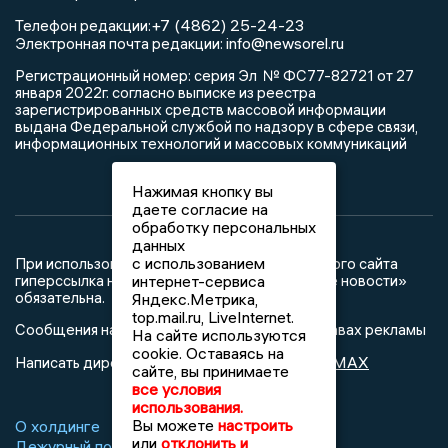
+7 (4862) 25-24-23
Телефон редакции:
info@newsorel.ru
Электронная почта редакции:
Регистрационный номер: серия Эл № ФС77-82721 от 27
января 2022г. согласно выписке из реестра
зарегистрированных средств массовой информации
выдана Федеральной службой по надзору в сфере связи,
информационных технологий и массовых коммуникаций
Нажимая кнопку вы
даете согласие на
обработку персональных
данных
с использованием
При использовании любого материала с данного сайта
гиперссылка на Сетевое издание «Орловские новости»
интернет-сервиса
обязательна.
Яндекс.Метрика,
top.mail.ru, LiveInternet.
Сообщения на сером фоне размещены на правах рекламы
На сайте используются
cookie. Оставаясь на
@mazov
MAX
Написать директору в телеграм
или
сайте, вы принимаете
все условия
использования.
Вы можете
настроить
О холдинге
Вакансии
Реклама
или
отклонить и
Дежурный по новостям