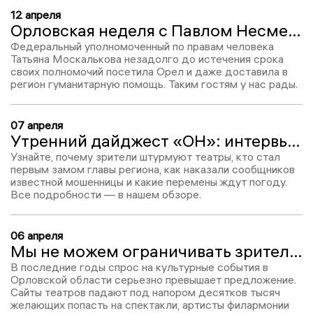
12 апреля
Орловская неделя с Павлом Несмеловым: будущие депутаты Госдумы, действующие арестанты и вечные неудобства
Федеральный уполномоченный по правам человека
Татьяна Москалькова незадолго до истечения срока
своих полномочий посетила Орел и даже доставила в
регион гуманитарную помощь. Таким гостям у нас рады.
07 апреля
Утренний дайджест «ОН»: интервью с Георгиевой и назначение Родштейн
Узнайте, почему зрители штурмуют театры, кто стал
первым замом главы региона, как наказали сообщников
известной мошенницы и какие перемены ждут погоду.
Все подробности — в нашем обзоре.
06 апреля
Мы не можем ограничивать зрителя: Наталья Георгиева об ажиотаже в театрах, конфликте в ТЮЗе и концертном зале мечты
В последние годы спрос на культурные события в
Орловской области серьезно превышает предложение.
Сайты театров падают под напором десятков тысяч
желающих попасть на спектакли, артисты филармонии