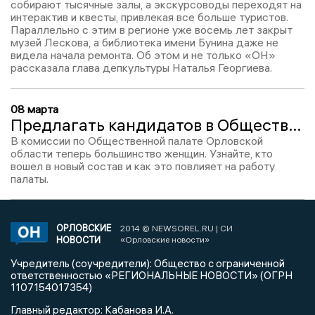
собирают тысячные залы, а экскурсоводы переходят на
интерактив и квесты, привлекая все больше туристов.
Параллельно с этим в регионе уже восемь лет закрыт
музей Лескова, а библиотека имени Бунина даже не
видела начала ремонта. Об этом и не только «ОН»
рассказала глава депкультуры Наталья Георгиева.
08 марта
Предлагать кандидатов в Общественную палату Клычкову будут в основном женщины
В комиссии по Общественной палате Орловской
области теперь большинство женщин. Узнайте, кто
вошел в новый состав и как это повлияет на работу
палаты.
ОРЛОВСКИЕ
2014 © NEWSOREL.RU | СИ
НОВОСТИ
«Орловские новости»
Учредитель (соучредители): Общество с ограниченной
ответственностью «РЕГИОНАЛЬНЫЕ НОВОСТИ» (ОГРН
1107154017354)
Главный редактор: Кабанова И.А.