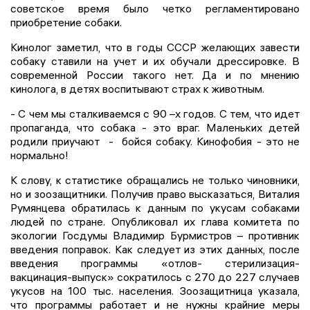
советское время было четко регламентировано
приобретение собаки.
Кинолог заметил, что в годы СССР желающих завести
собаку ставили на учет и их обучали дрессировке. В
современной России такого нет. Да и по мнению
кинолога, в детях воспитывают страх к животным.
- С чем мы сталкиваемся с 90 –х годов. С тем, что идет
пропаганда, что собака - это враг. Маленьких детей
родили приучают - бойся собаку. Кинофобия - это не
нормально!
К слову, к статистике обращались не только чиновники,
но и зоозащитники. Получив право высказаться, Виталия
Румянцева обратилась к данным по укусам собаками
людей по стране. Опубликовал их глава комитета по
экологии Госдумы Владимир Бурмистров – противник
введения поправок. Как следует из этих данных, после
введения программы «отлов- стерилизация-
вакцинация-выпуск» сократилось с 270 до 227 случаев
укусов на 100 тыс. населения. Зоозащитница указала,
что программы работает и не нужны крайние меры