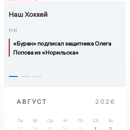
Наш Хоккей
11:31
«Буран» подписал защитника Олега
Попова из «Норильска»
АВГУСТ
2026
Пн
Вт
Ср
Чт
Пт
Сб
Вс
27
28
29
30
31
1
2