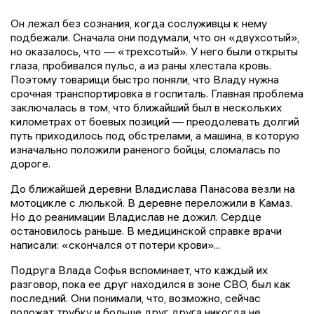
Он лежал без сознания, когда сослуживцы к нему
подбежали. Сначала они подумали, что он «двухсотый»,
но оказалось, что — «трехсотый». У него были открыты
глаза, пробивался пульс, а из раны хлестала кровь.
Поэтому товарищи быстро поняли, что Владу нужна
срочная транспортировка в госпиталь. Главная проблема
заключалась в том, что ближайший был в нескольких
километрах от боевых позиций — преодолевать долгий
путь приходилось под обстрелами, а машина, в которую
изначально положили раненого бойцы, сломалась по
дороге.
До ближайшей деревни Владислава Панасова везли на
мотоцикле с люлькой. В деревне переложили в Камаз.
Но до реанимации Владислав не дожил. Сердце
остановилось раньше. В медицинской справке врачи
написали: «скончался от потери крови»...
Подруга Влада Софья вспоминает, что каждый их
разговор, пока ее друг находился в зоне СВО, был как
последний. Они понимали, что, возможно, сейчас
положат трубку и больше друг друга никогда не