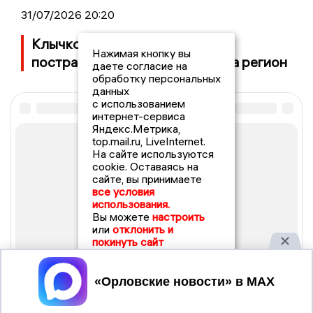
31/07/2026 20:20
Клычков: скончался один из
Нажимая кнопку вы
пострадавших от атаки БпЛА на регион
даете согласие на
обработку персональных
данных
с использованием
интернет-сервиса
Яндекс.Метрика,
top.mail.ru, LiveInternet.
На сайте используются
cookie. Оставаясь на
сайте, вы принимаете
все условия
использования.
Вы можете
настроить
или
отклонить и
покинуть сайт
Принять