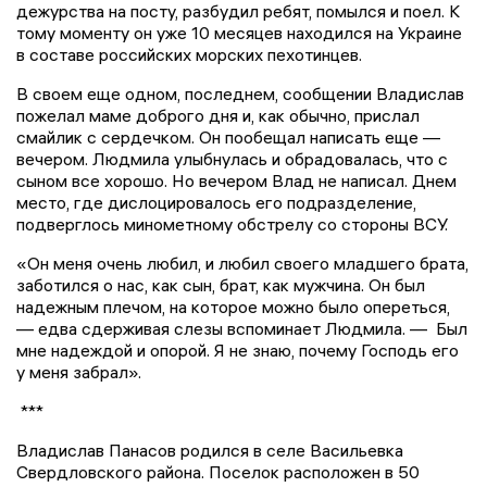
дежурства на посту, разбудил ребят, помылся и поел. К
тому моменту он уже 10 месяцев находился на Украине
в составе российских морских пехотинцев.
В своем еще одном, последнем, сообщении Владислав
пожелал маме доброго дня и, как обычно, прислал
смайлик с сердечком. Он пообещал написать еще —
вечером. Людмила улыбнулась и обрадовалась, что с
сыном все хорошо. Но вечером Влад не написал. Днем
место, где дислоцировалось его подразделение,
подверглось минометному обстрелу со стороны ВСУ.
«Он меня очень любил, и любил своего младшего брата,
заботился о нас, как сын, брат, как мужчина. Он был
надежным плечом, на которое можно было опереться,
— едва сдерживая слезы вспоминает Людмила. — Был
мне надеждой и опорой. Я не знаю, почему Господь его
у меня забрал».
***
Владислав Панасов родился в селе Васильевка
Свердловского района. Поселок расположен в 50