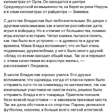
километрах от Орла. Он находится в центре
Среднерусской возвышенности, на берегах реки Неручь
и в семи километрах от райцентра — Змиевки.
С детстве Владислав был любознательным. Во дворе с
другими мальчишками, как и многие российские дети,
играл в войнушку. Но в отличие от большинства, помимо
игры изучал и историю. Читал книжки, пытался понять,
как там было все устроено — в древности и другие
времена. Мама Влада вспоминает, что он был очень
подвижным, дружелюбным, у него было много друзей.
«Влад со всеми находил общий язык. Так он и перешел
с этими качествами во взрослую жизнь», —
рассказывает Людмила.
В школе Владислав хорошо учился. Его друзья
вспоминали, что однажды, когда от класса нужно было
отправить кого-то на олимпиаду по математике, так как
изначальные участники не смогли ехать, решено было
отправить Влада и его товарища. Приятели поехали
безо всякой подготовки — и завоевали призовые места.
Так же дела обстояли и со спортом. Парень увлекался
футболом, хоккеем, а больше всего легкой атлетикой.