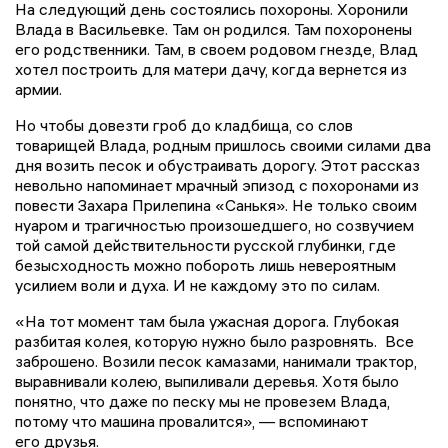
На следующий день состоялись похороны. Хоронили
Влада в Васильевке. Там он родился. Там похоронены
его родственники. Там, в своем родовом гнезде, Влад
хотел построить для матери дачу, когда вернется из
армии.
Но чтобы довезти гроб до кладбища, со слов
товарищей Влада, родным пришлось своими силами два
дня возить песок и обустраивать дорогу. Этот рассказ
невольно напоминает мрачный эпизод с похоронами из
повести Захара Прилепина «Санькя». Не только своим
нуаром и трагичностью произошедшего, но созвучием
той самой действительности русской глубинки, где
безысходность можно побороть лишь невероятным
усилием воли и духа. И не каждому это по силам.
«На тот момент там была ужасная дорога. Глубокая
разбитая колея, которую нужно было разровнять. Все
заброшено. Возили песок камазами, нанимали трактор,
выравнивали колею, выпиливали деревья. Хотя было
понятно, что даже по песку мы не провезем Влада,
потому что машина провалится», — вспоминают
его друзья.