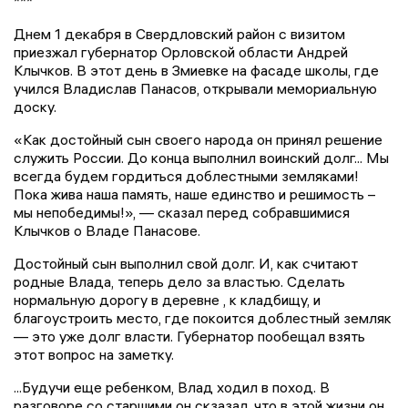
***
Днем 1 декабря в Свердловский район с визитом
приезжал губернатор Орловской области Андрей
Клычков. В этот день в Змиевке на фасаде школы, где
учился Владислав Панасов, открывали мемориальную
доску.
«Как достойный сын своего народа он принял решение
служить России. До конца выполнил воинский долг... Мы
всегда будем гордиться доблестными земляками!
Пока жива наша память, наше единство и решимость –
мы непобедимы!», — сказал перед собравшимися
Клычков о Владе Панасове.
Достойный сын выполнил свой долг. И, как считают
родные Влада, теперь дело за властью. Сделать
нормальную дорогу в деревне , к кладбищу, и
благоустроить место, где покоится доблестный земляк
— это уже долг власти. Губернатор пообещал взять
этот вопрос на заметку.
...Будучи еще ребенком, Влад ходил в поход. В
разговоре со старшими он скзазал, что в этой жизни он