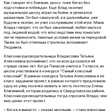
Как говорят его близкие, кросс тоже бегал без
подготовки и побеждал. Еще Влад окончил
музыкальную школу, играл на бояне, и увлекался
шахматами. Он был самоучкой, а в дальнейшем, уже
будучи в окопах, он учил сослуживцев этой игре. Мама
Влада говорит, что он был закаленный, любил мыться
под ледяной водой, что впоследствии ему помогало
легче переносить тяжелые условия жизни на передовой.
Также он был отличным стрелком, вспоминает
Людмила.
Классная руководительница Владислава Татьяна
Алексеевна вспоминает, что он всегда казался ей
страше своих лет. Когда Панасов учился в 7 классе, их
школа участвовала в конкурсе "Самый классный
классный". В рамках конкурса Татьяна Алексеевна и ее
класс задумали проект, в рамках которого предложили
одну из улиц поселка назвать в честь поэтессы Елены
Благининой, которая родилась в Свердловском районе.
Классная руководительница тогда спросила Влада, чем
ему ценен этот проект.
– Когда я вырасту, – сказал школьник, – стану взрослым,