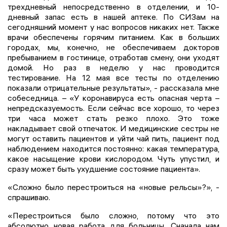
трехдневный непосредственно в отделении, и 10-
дневный запас есть в нашей аптеке. По СИЗам на
сегодняшний момент у нас вопросов никаких нет. Также
врачи обеспечены горячим питанием. Как в больших
городах, мы, конечно, не обеспечиваем докторов
пребыванием в гостинице, отработав смену, они уходят
домой. Но раз в неделю у нас проводится
тестирование. На 12 мая все тесты по отделению
показали отрицательные результаты», - рассказала мне
собеседница. – «У коронавируса есть опасная черта –
непредсказуемость. Если сейчас все хорошо, то через
три часа может стать резко плохо. Это тоже
накладывает свой отпечаток. И медицинские сестры не
могут оставить пациентов и уйти чай пить, пациент под
наблюдением находится постоянно: какая температура,
какое насыщение крови кислородом. Чуть упустил, и
сразу может быть ухудшение состояние пациента».
«Сложно было перестроиться на «новые рельсы»?», -
спрашиваю.
«Перестроиться было сложно, потому что это
абсолютно новая работа для больницы. Сначала нам