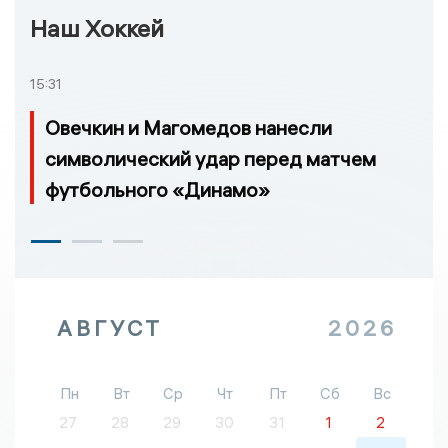
Наш Хоккей
15:31
Овечкин и Магомедов нанесли
символический удар перед матчем
футбольного «Динамо»
АВГУСТ
2026
Пн
Вт
Ср
Чт
Пт
Сб
Вс
27
28
29
30
31
1
2