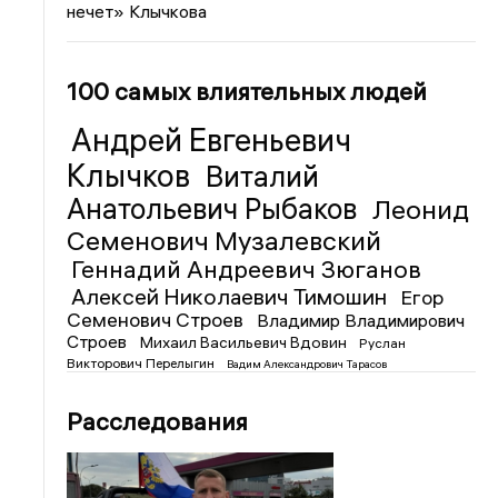
нечет» Клычкова
100 самых влиятельных людей
Андрей Евгеньевич
Клычков
Виталий
Анатольевич Рыбаков
Леонид
Семенович Музалевский
Геннадий Андреевич Зюганов
Алексей Николаевич Тимошин
Егор
Семенович Строев
Владимир Владимирович
Строев
Михаил Васильевич Вдовин
Руслан
Викторович Перелыгин
Вадим Александрович Тарасов
Расследования