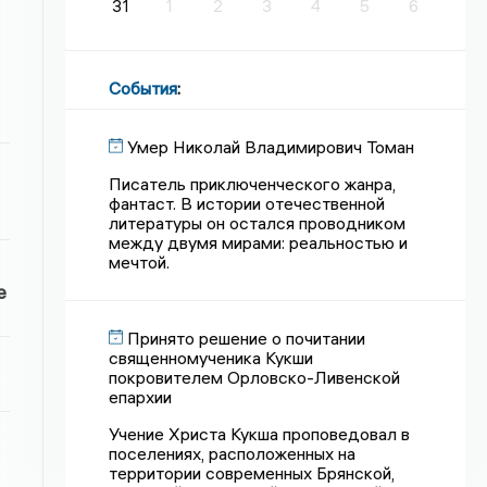
31
1
2
3
4
5
6
События
:
Умер Николай Владимирович Томан
Писатель приключенческого жанра,
фантаст. В истории отечественной
литературы он остался проводником
между двумя мирами: реальностью и
мечтой.
е
Принято решение о почитании
священномученика Кукши
покровителем Орловско-Ливенской
епархии
Учение Христа Кукша проповедовал в
поселениях, расположенных на
территории современных Брянской,