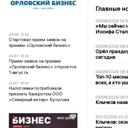
Главные н
05/08/2026 14:3
«Мы сейчас н
Иосифа Стал
03/08
12:30
Стартовал прием заявок на
премию «Орловский бизнес»
05/08/2026 08:
Орёл праздну
30/07
16:30
сегодня
Прием заявок на премию
«Орловский бизнес» откроется
04/08/2026 08:
1 августа
Топ-10 мясны
всех, а кто у
22/07
18:30
Налоговики потребовали
признать банкротом ООО
03/08/2026 09:
«Северный ветер» Бутусова
Клычков назв
31/07/2026 20:2
Клычков: ско
регион