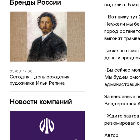
Бренды России
выделить 5 мл
- Вот вижу тут
Неужели мы без
город останетс
выгонят трамва
Также он отмет
деньги предпр
-Вы сейчас мож
05/08
17:00
Сегодня - день рождения
Мы будем смот
художника Ильи Репина
администрации
За внесённые п
Новости компаний
Воздержался А
"Ждите завтра 
резюмировал о
Автор: