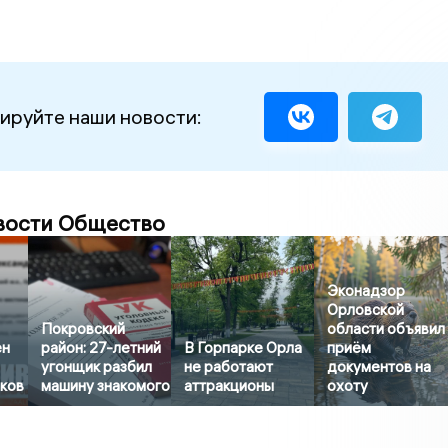
ируйте наши новости:
вости Общество
Эконадзор
Орловской
Покровский
области объявил
ен
район: 27-летний
В Горпарке Орла
приём
угонщик разбил
не работают
документов на
иков
машину знакомого
аттракционы
охоту