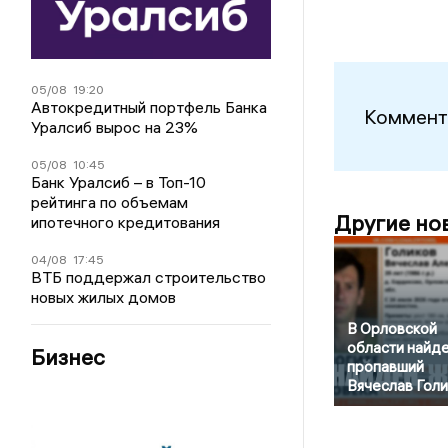
05/08
19:20
Автокредитный портфель Банка
Коммент
Уралсиб вырос на 23%
05/08
10:45
Банк Уралсиб – в Топ-10
рейтинга по объемам
Другие но
ипотечного кредитования
04/08
17:45
ВТБ поддержал строительство
новых жилых домов
В Орловской
области найд
Бизнес
пропавший
Вячеслав Гол