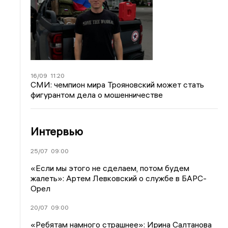
16/09
11:20
СМИ: чемпион мира Трояновский может стать
фигурантом дела о мошенничестве
Интервью
25/07
09:00
«Если мы этого не сделаем, потом будем
жалеть»: Артем Левковский о службе в БАРС-
Орел
20/07
09:00
«Ребятам намного страшнее»: Ирина Салтанова