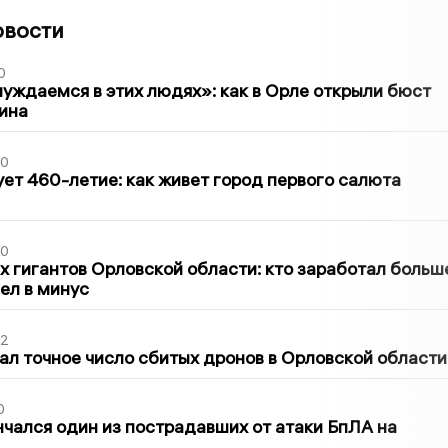
овости
0
уждаемся в этих людях»: как в Орле открыли бюст
ина
30
ет 460-летие: как живет город первого салюта
30
х гигантов Орловской области: кто заработал больш
шел в минус
02
ал точное число сбитых дронов в Орловской области
0
нчался один из пострадавших от атаки БпЛА на