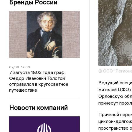
Бренды России
07/08
17:00
© ООО "Региона
7 августа 1803 года граф
Федор Иванович Толстой
Ведущий специ
отправился в кругосветное
жителей ЦФО г
путешествие
Орловскую обл
принесут прохл
Новости компаний
Причиной перем
циклон-долгож
пространство о