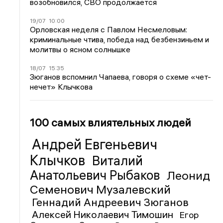
возобновился, СВО продолжается
19/07
10:00
Орловская неделя с Павлом Несмеловым:
криминальные чтива, победа над безбензиньем и
молитвы о ясном солнышке
18/07
15:35
Зюганов вспомнил Чапаева, говоря о схеме «чет-
нечет» Клычкова
100 самых влиятельных людей
Андрей Евгеньевич
Клычков
Виталий
Анатольевич Рыбаков
Леонид
Семенович Музалевский
Геннадий Андреевич Зюганов
Алексей Николаевич Тимошин
Егор