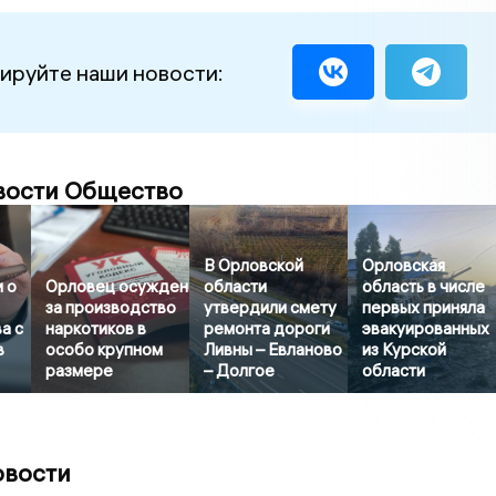
ируйте наши новости:
вости Общество
В Орловской
Орловская
 о
Орловец осужден
области
область в числе
за производство
утвердили смету
первых приняла
а с
наркотиков в
ремонта дороги
эвакуированных
в
особо крупном
Ливны – Евланово
из Курской
размере
– Долгое
области
овости