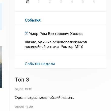
31
1
2
3
4
5
6
События
:
Умер Рем Викторович Хохлов
Физик, один из основоположников
нелинейной оптики. Ректор МГУ.
События недели
Топ 3
07/08
19:12
Орел накрыл мощнейший ливень
06/08
18:29