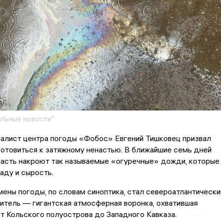
льные новости"
алист центра погоды «Фобос» Евгений Тишковец призвал
отовиться к затяжному ненастью. В ближайшие семь дней
асть накроют так называемые «огуречные» дожди, которые
аду и сырость.
ены погоды, по словам синоптика, стал североатлантически
итель — гигантская атмосферная воронка, охватившая
т Кольского полуострова до Западного Кавказа.