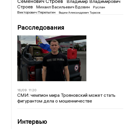
Семенович Строев
Владимир Владимирович
Строев
Михаил Васильевич Вдовин
Руслан
Викторович Перелыгин
Вадим Александрович Тарасов
Расследования
16/09
11:20
СМИ: чемпион мира Трояновский может стать
фигурантом дела о мошенничестве
Интервью