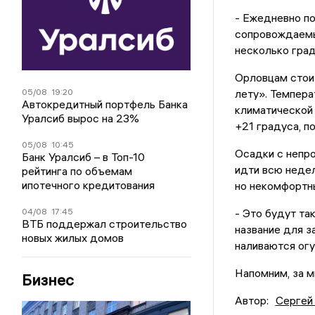
- Ежедневно по
сопровождаемы
несколько град
Орловцам стои
05/08
19:20
лету». Темпера
Автокредитный портфель Банка
климатической 
Уралсиб вырос на 23%
+21 градуса, п
05/08
10:45
Осадки с непр
Банк Уралсиб – в Топ-10
идти всю недел
рейтинга по объемам
ипотечного кредитования
но некомфортн
04/08
17:45
- Это будут та
ВТБ поддержал строительство
название для з
новых жилых домов
наливаются огу
Напомним, за м
Бизнес
Автор:
Сергей