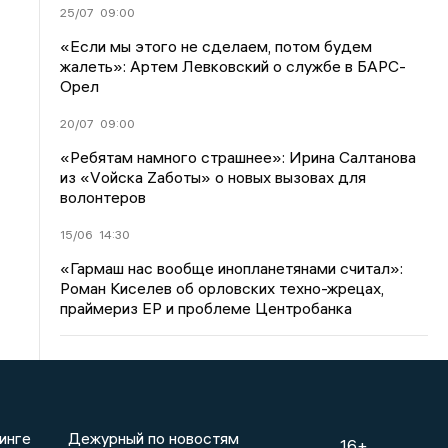
25/07
09:00
«Если мы этого не сделаем, потом будем
жалеть»: Артем Левковский о службе в БАРС-
Орел
20/07
09:00
«Ребятам намного страшнее»: Ирина Салтанова
из «Vойска Zаботы» о новых вызовах для
волонтеров
15/06
14:30
«Гармаш нас вообще инопланетянами считал»:
Роман Киселев об орловских техно-жрецах,
праймериз ЕР и проблеме Центробанка
инге
Дежурный по новостям
16+