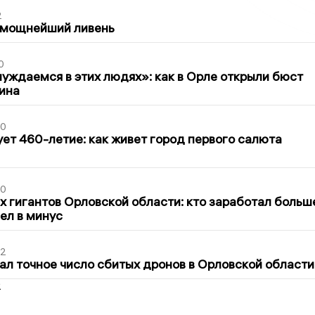
2
 мощнейший ливень
0
уждаемся в этих людях»: как в Орле открыли бюст
ина
30
ет 460-летие: как живет город первого салюта
30
х гигантов Орловской области: кто заработал больш
шел в минус
02
ал точное число сбитых дронов в Орловской области
2