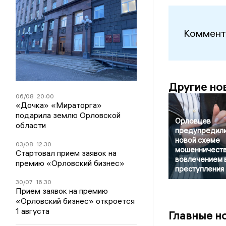
Коммент
Другие но
06/08
20:00
«Дочка» «Мираторга»
подарила землю Орловской
Орловцев
области
предупредили
новой схеме
03/08
12:30
мошенничеств
Стартовал прием заявок на
вовлечением 
премию «Орловский бизнес»
преступления
30/07
16:30
Прием заявок на премию
«Орловский бизнес» откроется
1 августа
Главные н