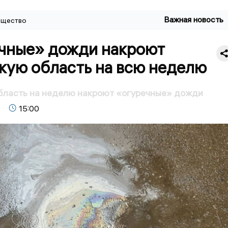
Важная новость
щество
чные» дожди накроют
кую область на всю неделю
бласть на неделю накроют «огуречные» дожди
15:00