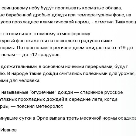
 свинцовому небу будут проплывать косматые облака,
е барабанной дробью дождя при температурном фоне, на
усов прохладнее климатической нормы, - отметил Тишковец
т готовиться к «томному атмосферному
турный фон окажется на несколько градусов ниже
нормы. По прогнозам, в регионе днем ожидается от +19 до
о ночам — до +12 градусов.
одолжительными, в основном ночными перерывами, будут
ю. В народе такие дожди считались полезными для урожая,
ыми для человека.
к называемые “огуречные” дожди — старинное русское
атяжных прохладных дождей в середине лета, когда
рцы, — пояснил метеоролог.
инувшие сутки в Орле выпала треть месячной нормы осадков
 Иванов