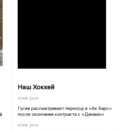
Наш Хоккей
07/08
23:01
Гусев рассматривает переход в «Ак Барс»
после окончания контракта с «Динамо»
й
07/08
22:01