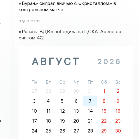
«Буран» сыграл вничью с «Кристаллом» в
контрольном матче
07/08
21:01
.
«Рязань-ВДВ» победила на ЦСКА-Арене со
счётом 4:2
АВГУСТ
2026
Пн
Вт
Ср
Чт
Пт
Сб
Вс
27
28
29
30
31
1
2
3
4
5
6
7
8
9
10
11
12
13
14
15
16
.
17
18
19
20
21
22
23
24
25
26
27
28
29
30