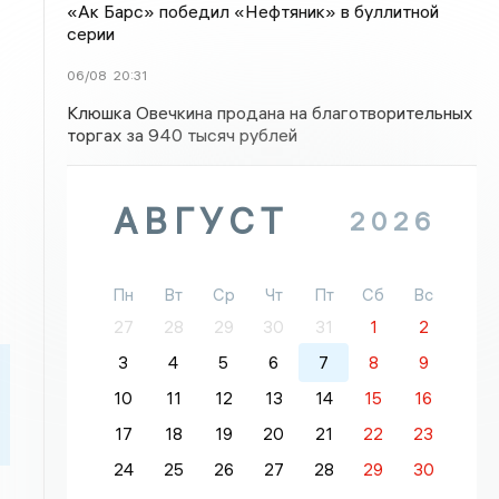
«Ак Барс» победил «Нефтяник» в буллитной
серии
06/08
20:31
Клюшка Овечкина продана на благотворительных
торгах за 940 тысяч рублей
АВГУСТ
2026
Пн
Вт
Ср
Чт
Пт
Сб
Вс
27
28
29
30
31
1
2
3
4
5
6
7
8
9
10
11
12
13
14
15
16
17
18
19
20
21
22
23
24
25
26
27
28
29
30