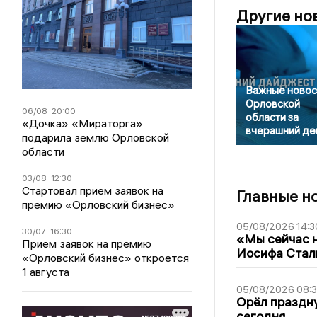
Другие но
Важные новос
Орловской
06/08
20:00
области за
«Дочка» «Мираторга»
вчерашний де
подарила землю Орловской
области
03/08
12:30
Стартовал прием заявок на
Главные н
премию «Орловский бизнес»
05/08/2026 14:3
30/07
16:30
«Мы сейчас н
Прием заявок на премию
Иосифа Стал
«Орловский бизнес» откроется
1 августа
05/08/2026 08:
Орёл праздну
сегодня