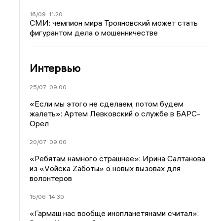
16/09
11:20
СМИ: чемпион мира Трояновский может стать
фигурантом дела о мошенничестве
Интервью
25/07
09:00
«Если мы этого не сделаем, потом будем
жалеть»: Артем Левковский о службе в БАРС-
Орел
20/07
09:00
«Ребятам намного страшнее»: Ирина Салтанова
из «Vойска Zаботы» о новых вызовах для
волонтеров
15/06
14:30
«Гармаш нас вообще инопланетянами считал»: