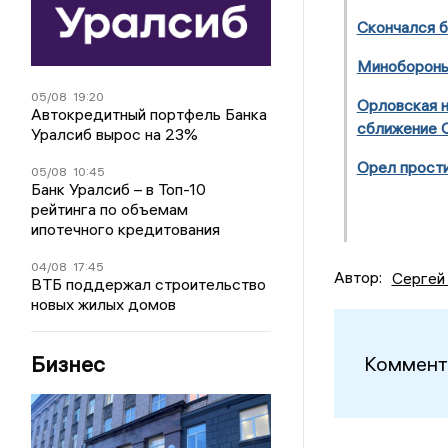
Скончался 
Минобороны
05/08
19:20
Орловская н
Автокредитный портфель Банка
сближение О
Уралсиб вырос на 23%
Орел прости
05/08
10:45
Банк Уралсиб – в Топ-10
рейтинга по объемам
ипотечного кредитования
04/08
17:45
Автор:
Сергей
ВТБ поддержал строительство
новых жилых домов
Бизнес
Коммент