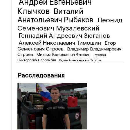
Андрей Евгеньевич
Клычков
Виталий
Анатольевич Рыбаков
Леонид
Семенович Музалевский
Геннадий Андреевич Зюганов
Алексей Николаевич Тимошин
Егор
Семенович Строев
Владимир Владимирович
Строев
Михаил Васильевич Вдовин
Руслан
Викторович Перелыгин
Вадим Александрович Тарасов
Расследования