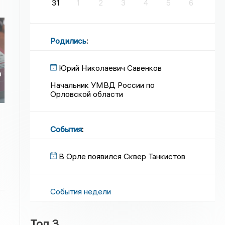
31
1
2
3
4
5
6
Родились
:
Юрий Николаевич Савенков
а
Начальник УМВД России по
Орловской области
События
:
В Орле появился Сквер Танкистов
События недели
Топ 3