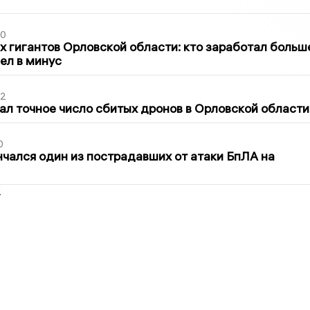
30
х гигантов Орловской области: кто заработал больш
шел в минус
02
ал точное число сбитых дронов в Орловской области
0
нчался один из пострадавших от атаки БпЛА на
2