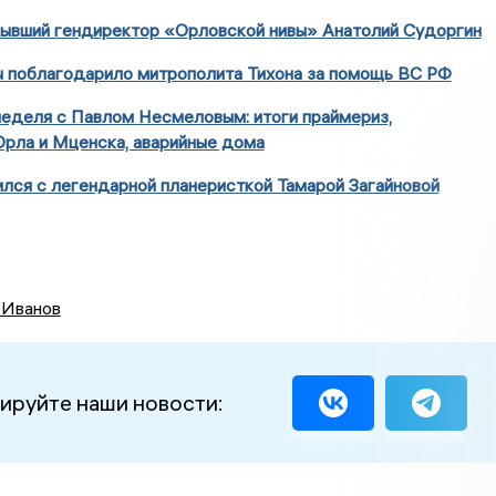
бывший гендиректор «Орловской нивы» Анатолий Судоргин
 поблагодарило митрополита Тихона за помощь ВС РФ
еделя с Павлом Несмеловым: итоги праймериз,
рла и Мценска, аварийные дома
лся с легендарной планеристкой Тамарой Загайновой
 Иванов
ируйте наши новости: