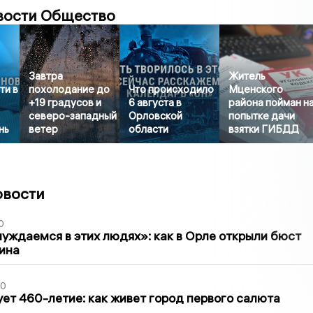
вости Общество
Завтра
Житель
ти в
похолодание до
Что происходило
Мценского
+19 градусов и
6 августа в
района пойман н
северо-западный
Орловской
попытке дачи
нь
ветер
области
взятки ГИБДД
овости
0
уждаемся в этих людях»: как в Орле открыли бюст
ина
30
ет 460-летие: как живет город первого салюта