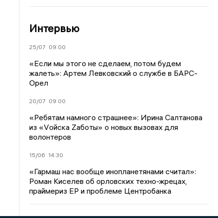
Интервью
25/07
09:00
«Если мы этого не сделаем, потом будем
жалеть»: Артем Левковский о службе в БАРС-
Орел
20/07
09:00
«Ребятам намного страшнее»: Ирина Салтанова
из «Vойска Zаботы» о новых вызовах для
волонтеров
15/06
14:30
«Гармаш нас вообще инопланетянами считал»:
Роман Киселев об орловских техно-жрецах,
праймериз ЕР и проблеме Центробанка