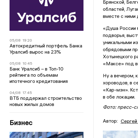
Брянской, Белг
областей, Луга
вместе с ними 
«Душа России м
подворья, выст
05/08
19:20
уникальными из
Автокредитный портфель Банка
обрядовыми пре
Уралсиб вырос на 23%
Хотынецкого ра
«Максе» под в
05/08
10:45
Банк Уралсиб – в Топ-10
рейтинга по объемам
Ну а вечером, 
ипотечного кредитования
хороводов, в с
«Кар-мэн». Кст
04/08
17:45
в обе локации.
ВТБ поддержал строительство
новых жилых домов
Фото: пресс-с
Автор:
Сергей
Бизнес