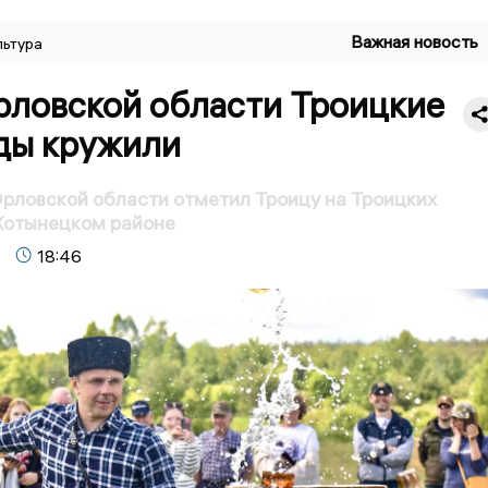
Важная новость
льтура
рловской области Троицкие
ды кружили
рловской области отметил Троицу на Троицких
Хотынецком районе
18:46