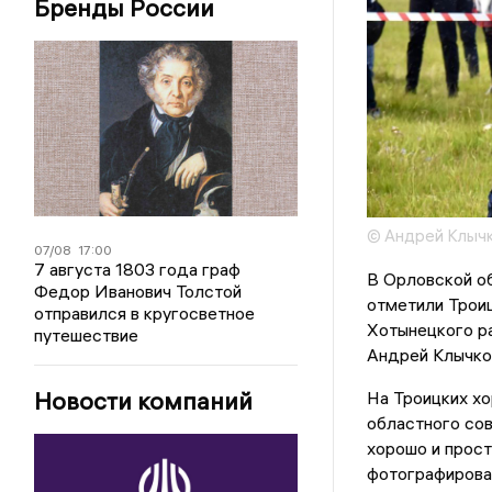
Бренды России
© Андрей Клыч
07/08
17:00
7 августа 1803 года граф
В Орловской о
Федор Иванович Толстой
отметили Трои
отправился в кругосветное
Хотынецкого ра
путешествие
Андрей Клычко
Новости компаний
На Троицких хо
областного сов
хорошо и прост
фотографировал