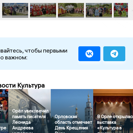
вайтесь, чтобы первыми
 о важном:
вости Культура
 и
Орёл увековечил
память писателя
Орловская
В Орле открылас
Леонида
область отмечает
выставка
тре
Андреева
День Крещения
«Культура в