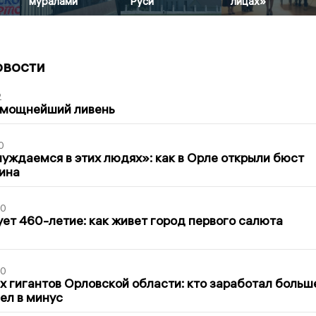
муралами
Руси
лицах»
овости
2
 мощнейший ливень
0
уждаемся в этих людях»: как в Орле открыли бюст
ина
30
ет 460-летие: как живет город первого салюта
30
х гигантов Орловской области: кто заработал больш
шел в минус