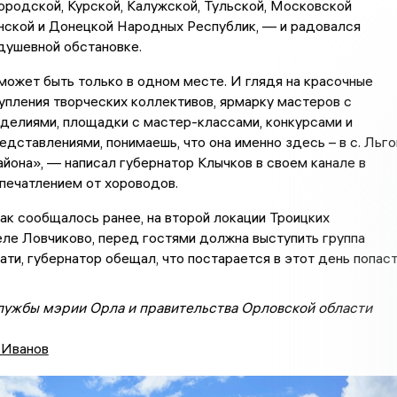
ородской, Курской, Калужской, Тульской, Московской
нской и Донецкой Народных Республик, — и радовался
душевной обстановке.
ожет быть только в одном месте. И глядя на красочные
упления творческих коллективов, ярмарку мастеров с
делиями, площадки с мастер-классами, конкурсами и
дставлениями, понимаешь, что она именно здесь – в с. Льго
йона», — написал губернатор Клычков в своем канале в
печатлением от хороводов.
как сообщалось ранее, на второй локации Троицких
еле Ловчиково, перед гостями должна выступить группа
ати, губернатор обещал, что постарается в этот день попас
лужбы мэрии Орла и правительства Орловской области
 Иванов