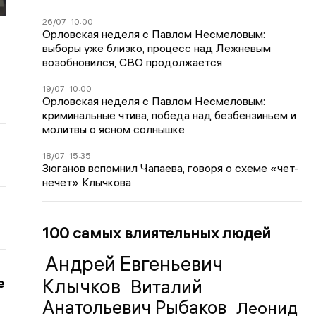
26/07
10:00
Орловская неделя с Павлом Несмеловым:
выборы уже близко, процесс над Лежневым
возобновился, СВО продолжается
19/07
10:00
Орловская неделя с Павлом Несмеловым:
криминальные чтива, победа над безбензиньем и
молитвы о ясном солнышке
18/07
15:35
Зюганов вспомнил Чапаева, говоря о схеме «чет-
нечет» Клычкова
100 самых влиятельных людей
Андрей Евгеньевич
Клычков
е
Виталий
Анатольевич Рыбаков
Леонид