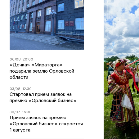
06/08
20:00
«Дочка» «Мираторга»
подарила землю Орловской
области
03/08
12:30
Стартовал прием заявок на
премию «Орловский бизнес»
30/07
16:30
Прием заявок на премию
«Орловский бизнес» откроется
1 августа