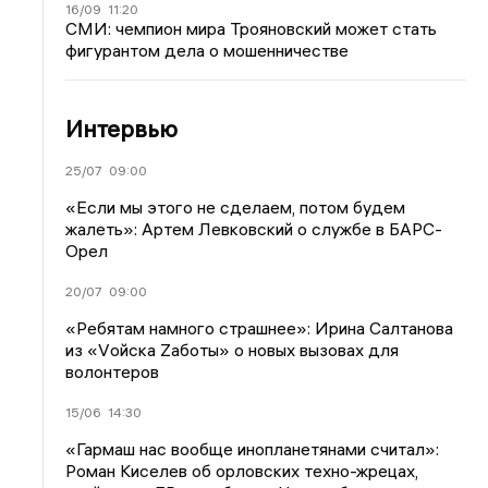
16/09
11:20
СМИ: чемпион мира Трояновский может стать
фигурантом дела о мошенничестве
Интервью
25/07
09:00
«Если мы этого не сделаем, потом будем
жалеть»: Артем Левковский о службе в БАРС-
Орел
20/07
09:00
«Ребятам намного страшнее»: Ирина Салтанова
из «Vойска Zаботы» о новых вызовах для
волонтеров
15/06
14:30
«Гармаш нас вообще инопланетянами считал»:
Роман Киселев об орловских техно-жрецах,