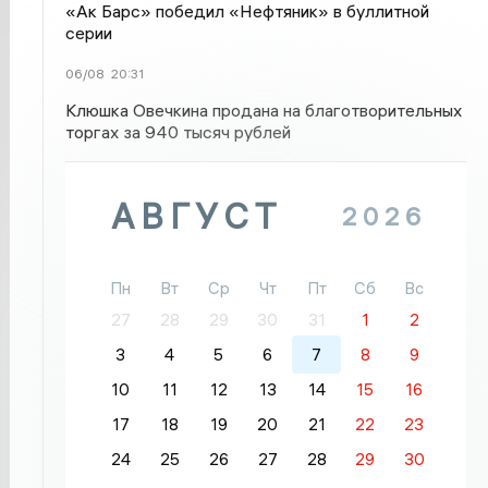
«Ак Барс» победил «Нефтяник» в буллитной
серии
06/08
20:31
Клюшка Овечкина продана на благотворительных
торгах за 940 тысяч рублей
АВГУСТ
2026
Пн
Вт
Ср
Чт
Пт
Сб
Вс
27
28
29
30
31
1
2
3
4
5
6
7
8
9
10
11
12
13
14
15
16
17
18
19
20
21
22
23
24
25
26
27
28
29
30