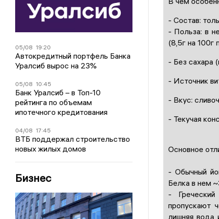
В чем особен
- Состав: тол
- Польза: в н
(8,5г на 100г 
05/08
19:20
Автокредитный портфель Банка
- Без сахара (
Уралсиб вырос на 23%
- Источник ви
05/08
10:45
Банк Уралсиб – в Топ-10
- Вкус: сливо
рейтинга по объемам
ипотечного кредитования
- Текучая кон
04/08
17:45
ВТБ поддержал строительство
новых жилых домов
Основное отл
- Обычный йо
Бизнес
Белка в нем ~3
- Греческий
пропускают ч
лишняя вода 