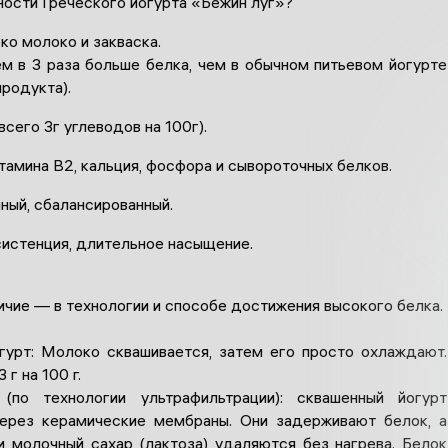
ности Греческого йогурта «Бежин луг»?
ько молоко и закваска.
ем в 3 раза больше белка, чем в обычном питьевом йогурте
продукта).
всего 3г углеводов на 100г).
тамина В2, кальция, фосфора и сывороточных белков.
чный, сбалансированный.
систенция, длительное насыщение.
ичие — в технологии и способе достижения высокого белка.
гурт: Молоко сквашивается, затем его просто охлаждают.
 г на 100 г.
 (по технологии ультрафильтрации): сквашенный йогурт
ерез керамические мембраны. Они задерживают белок, а
и молочный сахар (лактоза) удаляются без нагрева. Белок