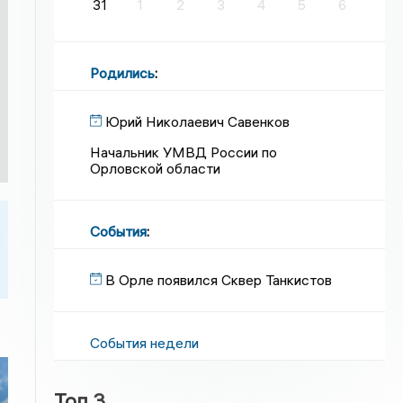
31
1
2
3
4
5
6
Родились
:
Юрий Николаевич Савенков
Начальник УМВД России по
Орловской области
События
:
В Орле появился Сквер Танкистов
События недели
Топ 3