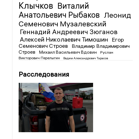
Клычков
Виталий
Анатольевич Рыбаков
Леонид
Семенович Музалевский
Геннадий Андреевич Зюганов
Алексей Николаевич Тимошин
Егор
Семенович Строев
Владимир Владимирович
Строев
Михаил Васильевич Вдовин
Руслан
Викторович Перелыгин
Вадим Александрович Тарасов
Расследования