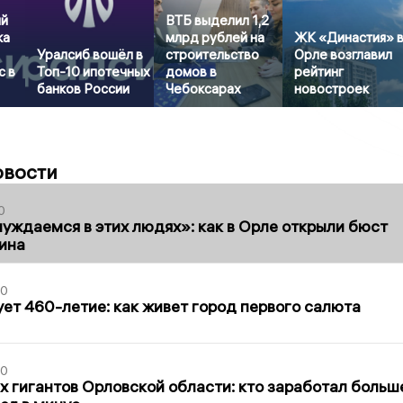
ый
ВТБ выделил 1,2
ка
млрд рублей на
ЖК «Династия» 
Уралсиб вошёл в
строительство
Орле возглавил
с в
Топ-10 ипотечных
домов в
рейтинг
банков России
Чебоксарах
новостроек
овости
0
уждаемся в этих людях»: как в Орле открыли бюст
ина
30
ет 460-летие: как живет город первого салюта
30
х гигантов Орловской области: кто заработал больш