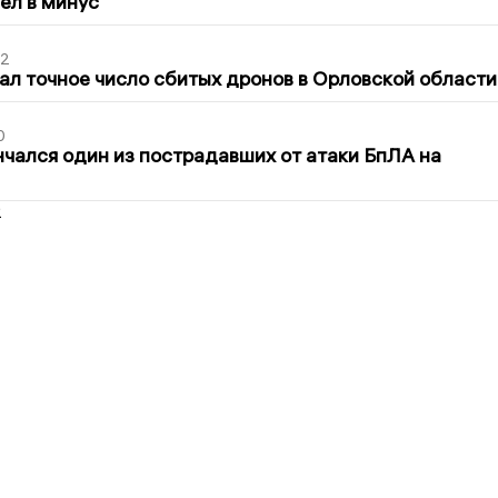
шел в минус
02
ал точное число сбитых дронов в Орловской области
0
нчался один из пострадавших от атаки БпЛА на
2