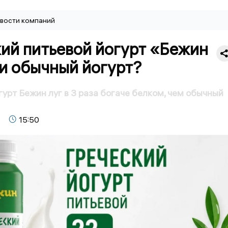
вости компаний
кий питьевой йогурт «Бежин
и обычный йогурт?
гурт Бежин луг в 3 раза богаче белком, чем обычный
15:50