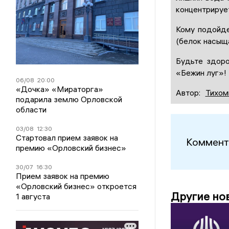
концентрирует
Кому подойде
(белок насыщ
Будьте здоро
«Бежин луг»!
06/08
20:00
«Дочка» «Мираторга»
Автор:
Тихом
подарила землю Орловской
области
03/08
12:30
Стартовал прием заявок на
Коммент
премию «Орловский бизнес»
30/07
16:30
Прием заявок на премию
«Орловский бизнес» откроется
Другие но
1 августа