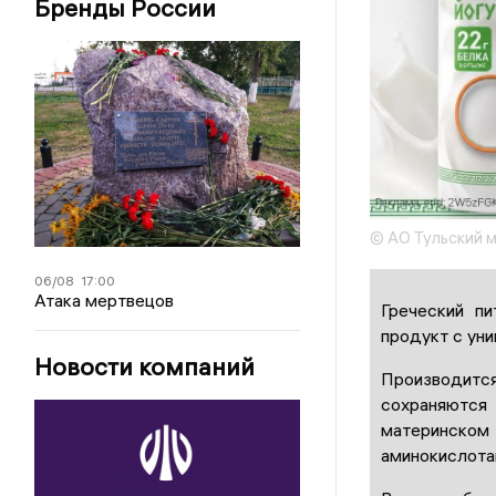
Бренды России
© АО Тульский 
06/08
17:00
Атака мертвецов
Греческий п
продукт с уни
Новости компаний
Производитс
сохраняются
материнско
аминокислота