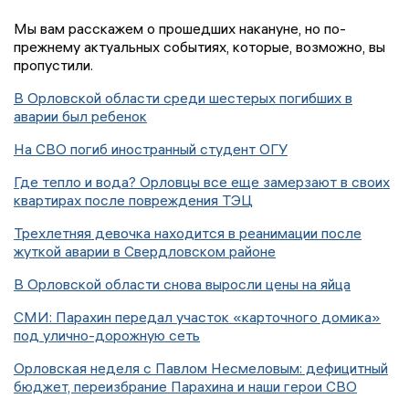
Мы вам расскажем о прошедших накануне, но по-
прежнему актуальных событиях, которые, возможно, вы
пропустили.
В Орловской области среди шестерых погибших в
аварии был ребенок
На СВО погиб иностранный студент ОГУ
Где тепло и вода? Орловцы все еще замерзают в своих
квартирах после повреждения ТЭЦ
Трехлетняя девочка находится в реанимации после
жуткой аварии в Свердловском районе
В Орловской области снова выросли цены на яйца
СМИ: Парахин передал участок «карточного домика»
под улично-дорожную сеть
Орловская неделя с Павлом Несмеловым: дефицитный
бюджет, переизбрание Парахина и наши герои СВО