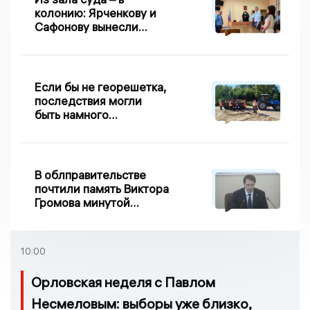
колонию: Ярченкову и
Сафонову вынесли
приговор по делу о
взятке
Если бы не георешетка,
последствия могли
быть намного
серьезнее: Вдовин о
сходе песка на
Дворянке
В облправительстве
почтили память Виктора
Громова минутой
молчания
10:00
Орловская неделя с Павлом
Несмеловым: выборы уже близко,