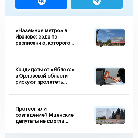
«Наземное метро» в
Иванове: езда по
расписанию, которого
нет, и станции, до
которых нельзя доехать
Кандидаты от «Яблока»
в Орловской области
рискуют пролететь
мимо выборов
Протест или
совпадение? Мценские
депутаты не смогли
проголосовать за новый
порядок избрания мэра