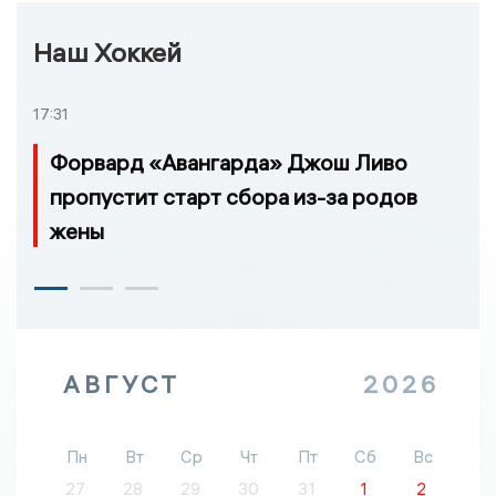
Наш Хоккей
17:31
Форвард «Авангарда» Джош Ливо
пропустит старт сбора из-за родов
жены
АВГУСТ
2026
Пн
Вт
Ср
Чт
Пт
Сб
Вс
27
28
29
30
31
1
2