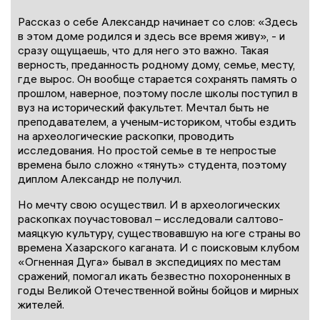
Рассказ о себе Александр начинает со слов: «Здесь
в этом доме родился и здесь все время живу», - и
сразу ощущаешь, что для него это важно. Такая
верность, преданность родному дому, семье, месту,
где вырос. Он вообще старается сохранять память о
прошлом, наверное, поэтому после школы поступил в
вуз на исторический факультет. Мечтал быть не
преподавателем, а ученым-историком, чтобы ездить
на археологические раскопки, проводить
исследования. Но простой семье в те непростые
времена было сложно «тянуть» студента, поэтому
диплом Александр не получил.
Но мечту свою осуществил. И в археологических
раскопках поучастововал – исследовали салтово-
маяцкую культуру, существовавшую на юге страны во
времена Хазарского каганата. И с поисковым клубом
«Огненная Дуга» бывал в экспедициях по местам
сражений, помогал икать безвестно похороненных в
годы Великой Отечественной войны бойцов и мирных
жителей.